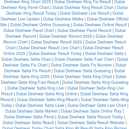
Deshwar King Chart 2025
|
Dubai Deshwar King Fix Result
|
Dubai
Deshwar King Panel Chart
|
Dubai Deshwar King Result Chart
|
Dubai
Deshwar King Result Today
|
Dubai Deshwar Live Result
|
Dubai
Deshwar Live Update
|
Dubai Deshwar Matka
|
Dubai Deshwar Official
Site
|
Dubai Deshwar Online Guessing
|
Dubai Deshwar Online Result
|
Dubai Deshwar Panel Chart
|
Dubai Deshwar Panel Record
|
Dubai
Deshwar Record
|
Dubai Deshwar Record 2025
|
Dubai Deshwar
Record Chart
|
Dubai Deshwar Result 2025
|
Dubai Deshwar Result
Chart
|
Dubai Deshwar Result Live Chart
|
Dubai Deshwar Result
Online 2025
|
Dubai Deshwar Result Today
|
Dubai Deshwar Satta
|
Dubai Deshwar Satta Chart
|
Dubai Deshwar Satta Fast Chart
|
Dubai
Deshwar Satta Fix Chart
|
Dubai Deshwar Satta Fix Number
|
Dubai
Deshwar Satta Fix Result
|
Dubai Deshwar Satta Guessing
|
Dubai
Deshwar Satta King 2025
|
Dubai Deshwar Satta King Chart
|
Dubai
Deshwar Satta King Fast Result
|
Dubai Deshwar Satta King Guessing
|
Dubai Deshwar Satta King Live
|
Dubai Deshwar Satta King Live
Result
|
Dubai Deshwar Satta King Online
|
Dubai Deshwar Satta King
Record
|
Dubai Deshwar Satta King Result
|
Dubai Deshwar Satta King
Today
|
Dubai Deshwar Satta Leak
|
Dubai Deshwar Satta Live Chart
|
Dubai Deshwar Satta Market
|
Dubai Deshwar Satta Online Play
|
Dubai Deshwar Satta Panel
|
Dubai Deshwar Satta Record Today
|
Dubai Deshwar Satta Result
|
Dubai Deshwar Satta Result Website
|
Dubai Deshwar Today Chart
Satta King All Result
|
Satta King Bazaar