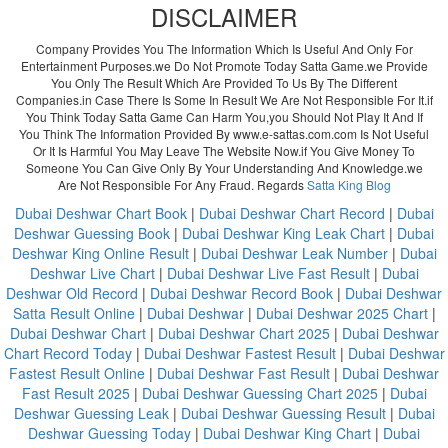
DISCLAIMER
Company Provides You The Information Which Is Useful And Only For
Entertainment Purposes.we Do Not Promote Today Satta Game.we Provide
You Only The Result Which Are Provided To Us By The Different
Companies.in Case There Is Some In Result We Are Not Responsible For It.if
You Think Today Satta Game Can Harm You,you Should Not Play It And If
You Think The Information Provided By www.e-sattas.com.com Is Not Useful
Or It Is Harmful You May Leave The Website Now.if You Give Money To
Someone You Can Give Only By Your Understanding And Knowledge.we
Are Not Responsible For Any Fraud. Regards
Satta King Blog
Dubai Deshwar Chart Book
|
Dubai Deshwar Chart Record
|
Dubai
Deshwar Guessing Book
|
Dubai Deshwar King Leak Chart
|
Dubai
Deshwar King Online Result
|
Dubai Deshwar Leak Number
|
Dubai
Deshwar Live Chart
|
Dubai Deshwar Live Fast Result
|
Dubai
Deshwar Old Record
|
Dubai Deshwar Record Book
|
Dubai Deshwar
Satta Result Online
|
Dubai Deshwar
|
Dubai Deshwar 2025 Chart
|
Dubai Deshwar Chart
|
Dubai Deshwar Chart 2025
|
Dubai Deshwar
Chart Record Today
|
Dubai Deshwar Fastest Result
|
Dubai Deshwar
Fastest Result Online
|
Dubai Deshwar Fast Result
|
Dubai Deshwar
Fast Result 2025
|
Dubai Deshwar Guessing Chart 2025
|
Dubai
Deshwar Guessing Leak
|
Dubai Deshwar Guessing Result
|
Dubai
Deshwar Guessing Today
|
Dubai Deshwar King Chart
|
Dubai