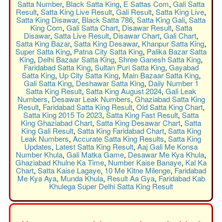
Satta Number
,
Black Satta King
,
E Sattas Com
,
Gali Satta
Result
,
Satta King Live Result
,
Gali Result
,
Satta King Live
,
Satta King Disawar
,
Black Satta 786
,
Satta King Gali
,
Satta
King Com
,
Gali Satta Chart
,
Disawar Result
,
Satta
Disawar
,
Satta Live Result
,
Disawar Chart
,
Gali Chart
,
Satta King Bazar
,
Satta King Desawar
,
Khanpur Satta King
,
Super Satta King
,
Patna City Satta King
,
Palika Bazar Satta
King
,
Delhi Bazaar Satta King
,
Shree Ganesh Satta King
,
Faridabad Satta King
,
Sultan Puri Satta King
,
Gayabad
Satta King
,
Up City Satta King
,
Main Bazaar Satta King
,
Gali Satta King
,
Deshawar Satta King
,
Daily Number 1
Satta King Result
,
Satta King August 2024
,
Gali Leak
Numbers
,
Desawar Leak Numbers
,
Ghaziabad Satta King
Result
,
Faridabad Satta King Result
,
Old Satta King Chart
,
Satta King 2015 To 2023
,
Satta King Fast Result
,
Satta
King Ghaziabad Chart
,
Satta King Desawar Chart
,
Satta
King Gali Result
,
Satta King Faridabad Chart
,
Satta King
Leak Numbers
,
Accurate Satta King Results
,
Satta King
Updates
,
Latest Satta King Result
,
Aaj Gali Me Konsa
Number Khula
,
Gali Matka Game
,
Desawar Me Kya Khula
,
Ghaziabad Khulne Ka Time
,
Number Kaise Banaye
,
Kal Ka
Chart
,
Satta Kaise Lagaye
,
10 Me Kitne Milenge
,
Faridabad
Me Kya Aya
,
Munda Khula
,
Result Aa Gya
,
Faridabad Kab
Khulega
Super Delhi Satta King Result