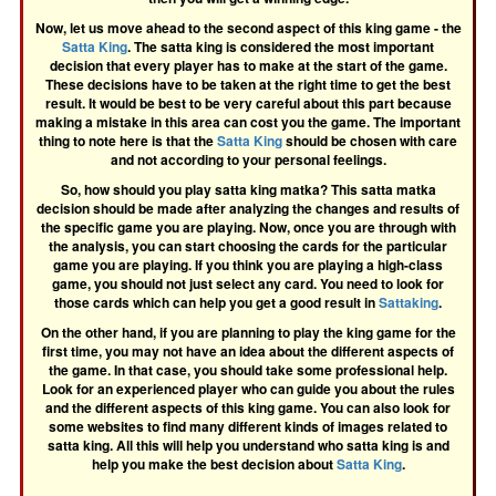
Now, let us move ahead to the second aspect of this king game - the
Satta King
. The satta king is considered the most important
decision that every player has to make at the start of the game.
These decisions have to be taken at the right time to get the best
result. It would be best to be very careful about this part because
making a mistake in this area can cost you the game. The important
thing to note here is that the
Satta King
should be chosen with care
and not according to your personal feelings.
So, how should you play satta king matka? This satta matka
decision should be made after analyzing the changes and results of
the specific game you are playing. Now, once you are through with
the analysis, you can start choosing the cards for the particular
game you are playing. If you think you are playing a high-class
game, you should not just select any card. You need to look for
those cards which can help you get a good result in
Sattaking
.
On the other hand, if you are planning to play the king game for the
first time, you may not have an idea about the different aspects of
the game. In that case, you should take some professional help.
Look for an experienced player who can guide you about the rules
and the different aspects of this king game. You can also look for
some websites to find many different kinds of images related to
satta king. All this will help you understand who satta king is and
help you make the best decision about
Satta King
.