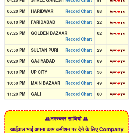
04:20 PM
SHREE GANESH
Record Chart
97
05:20 PM
HARIDWAR
Record Chart
88
06:10 PM
FARIDABAD
Record Chart
22
07:25 PM
GOLDEN BAZAAR
02
Record Chart
07:50 PM
SULTAN PURI
Record Chart
29
09:20 PM
GAJIYABAD
Record Chart
89
10:10 PM
UP CITY
Record Chart
56
10:50 PM
MAIN BAZAAR
Record Chart
49
11:20 PM
GALI
Record Chart
80
🙏नमस्कार साथियो
🙏
खाईवाल भाई अपना काम कमीशन पर देने के लिए Company