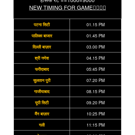
NEW TIMING FOR GAME👇🏻👇🏻
पटना सिटी
01.15 PM
पालिका बाजार
01.45 PM
दिल्ली बाज़ार
03.00 PM
श्री गणेश
04.15 PM
फरीदाबाद
05:45 PM
सुलतान पुरी
07.20 PM
गाजीयाबाद
08.15 PM
यूपी सिटी
09.20 PM
मैंन बाज़ार
10:25 PM
गली
11:15 PM