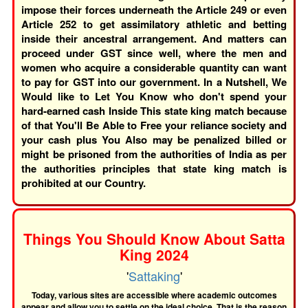
impose their forces underneath the Article 249 or even
Article 252 to get assimilatory athletic and betting
inside their ancestral arrangement. And matters can
proceed under GST since well, where the men and
women who acquire a considerable quantity can want
to pay for GST into our government. In a Nutshell, We
Would like to Let You Know who don't spend your
hard-earned cash Inside This state king match because
of that You'll Be Able to Free your reliance society and
your cash plus You Also may be penalized billed or
might be prisoned from the authorities of India as per
the authorities principles that state king match is
prohibited at our Country.
Things You Should Know About Satta
King 2024
'
Sattaking
'
Today, various sites are accessible where academic outcomes
appear and allow you to settle on the ideal choice. That is the reason