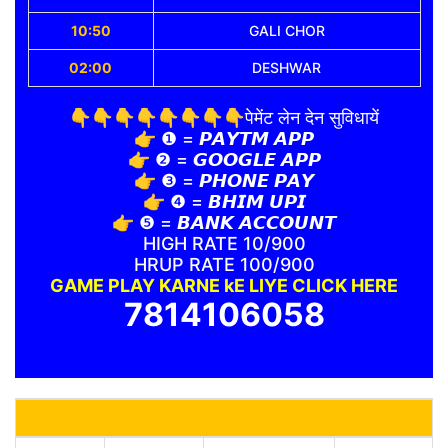
10:50
GALI CHOR
02:00
DESHWAR
👇👇👇👇👇👇👇👇पेमेंट लेन देन सुविधायें
👉 ❶ = 𝙋𝘼𝙔𝙏𝙈 𝘼𝙋𝙋
👉 ❷ = 𝙂𝙊𝙊𝙂𝙇𝙀 𝘼𝙋𝙋
👉 ❸ = 𝙋𝙃𝙊𝙉𝙀 𝙋𝘼𝙔
👉 ❹ = 𝘽𝙃𝙄𝙈 𝙐𝙋𝙄
👉 ❺ = 𝘽𝘼𝙉𝙆 𝘼𝘾𝘾𝙊𝙐𝙉𝙏
HIGH RATE 10/900
HRUP RATE 100/900
GAME PLAY KARNE kE LIYE CLICK HERE
7814106058