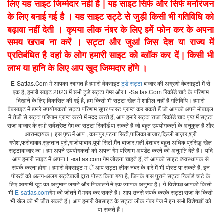
लिए यह साइट जिम्मेदार नहीं है | यह साइट सिर्फ और सिर्फ मनोरंजन
के लिए बनाई गई है । यह साइट सट्टे से जुड़ी किसी भी गतिविधि को
बढ़ावा नहीं देती । कृपया लीक नंबर के लिए हमें फोन कर के अपना
समय खराब ना करें । सट्टा और जुआं जिस देश या राज्य में
प्रतिबंधित है वहां के लोग हमारी साइट को ब्लॉक कर दें | किसी भी
लाभ या हानि के लिए आप खुद जिम्मदार होंगे ।
E-Sattas.Com में आपका स्वागत है हमारी वेबसाइट
टुडे सट्टा
बाजार की अग्रणी वेबसाइटों में से
एक है, हमारी साइट 2023 में सभी टुडे सट्टा गेम्स और E-Sattas.Com रिकॉर्ड चार्ट के परिणाम
दिखाने के लिए विकसित की गई है, हम किसी भी सट्टा खेल में शामिल नहीं हैं गतिविधि। हमारी
वेबसाइट में हमारे उपयोगकर्ता सट्टा परिणाम सुपर फास्ट प्राप्त कर सकते हैं जो आपको अपने मोबाइल
में तेजी से सट्टा परिणाम प्राप्त करने में मदद करते हैं, आप हमारे सट्टा राजा रिकॉर्ड चार्ट पृष्ठ में सट्टा
राजा बाजार के सभी सर्वश्रेष्ठ गेम का सट्टा रिकॉर्ड पा सकते हैं जो बहुत उपयोगकर्ता के अनुकूल है और
आरामदायक। इस पृष्ठ में आप , कानपुर,पटना सिटी,पालिका बाजार,दिल्ली बाज़ार,श्री
गणेश,फरीदाबाद,सुलतान पुरी,गाजीयाबाद,यूपी सिटी,मैंन बाज़ार,गली,देशावर बहुत अधिक प्रसिद्ध खेल
सट्टाबाजार का। हम अपने उपयोगकर्ता को अपना गेम परिणाम अपडेट करने की अनुमति देते हैं। यदि
आप हमारी साइट में अपना E-sattas.com गेम जोड़ना चाहते हैं, तो आपको साइट व्यवस्थापक से
संपर्क करना होगा। हमारी वेबसाइट म ें आप सट्टा लीक नंबर के बारे में भी पोस्ट पा सकते हैं, इन
पोस्टों को अलग-अलग सट्टेबाजों द्वारा पोस्ट किया गया है, जिनके पास पुराने सट्टा रिकॉर्ड चार्ट के
लिए आगामी जूट का अनुमान लगाने और निकालने में एक व्यापक अनुभव है। ये विशेषज्ञ आपको किसी
भी
E-sattas.com
गेम को जीतने में मदद कर सकते हैं। आप उनसे संपर्क करके सट्टा राजा के किसी
भी खेल को भी जीत सकते हैं। आप हमारी वेबसाइट के सट्टा लीक नंबर पेज में इन सभी विशेषज्ञों को
पा सकते हैं।