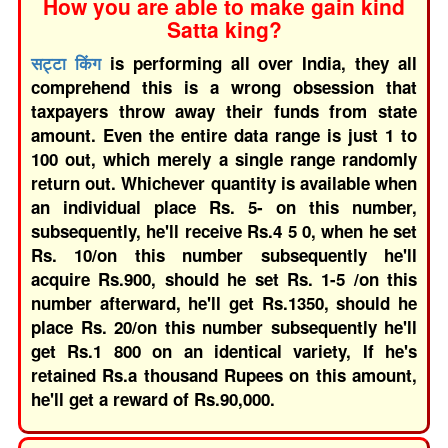
How you are able to make gain kind
Satta king?
सट्टा किंग
is performing all over India, they all
comprehend this is a wrong obsession that
taxpayers throw away their funds from state
amount. Even the entire data range is just 1 to
100 out, which merely a single range randomly
return out. Whichever quantity is available when
an individual place Rs. 5- on this number,
subsequently, he'll receive Rs.4 5 0, when he set
Rs. 10/on this number subsequently he'll
acquire Rs.900, should he set Rs. 1-5 /on this
number afterward, he'll get Rs.1350, should he
place Rs. 20/on this number subsequently he'll
get Rs.1 800 on an identical variety, If he's
retained Rs.a thousand Rupees on this amount,
he'll get a reward of Rs.90,000.