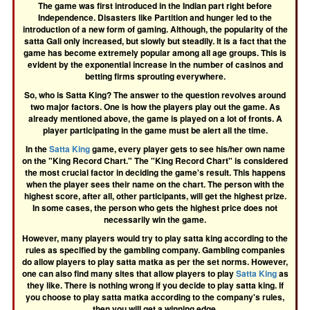
The game was first introduced in the Indian part right before
Independence. Disasters like Partition and hunger led to the
introduction of a new form of gaming. Although, the popularity of the
satta Gali only increased, but slowly but steadily. It is a fact that the
game has become extremely popular among all age groups. This is
evident by the exponential increase in the number of casinos and
betting firms sprouting everywhere.
So, who is Satta King? The answer to the question revolves around
two major factors. One is how the players play out the game. As
already mentioned above, the game is played on a lot of fronts. A
player participating in the game must be alert all the time.
In the
Satta King
game, every player gets to see his/her own name
on the "King Record Chart." The "King Record Chart" is considered
the most crucial factor in deciding the game's result. This happens
when the player sees their name on the chart. The person with the
highest score, after all, other participants, will get the highest prize.
In some cases, the person who gets the highest price does not
necessarily win the game.
However, many players would try to play satta king according to the
rules as specified by the gambling company. Gambling companies
do allow players to play satta matka as per the set norms. However,
one can also find many sites that allow players to play
Satta King
as
they like. There is nothing wrong if you decide to play satta king. If
you choose to play satta matka according to the company's rules,
then you will get a winning edge.