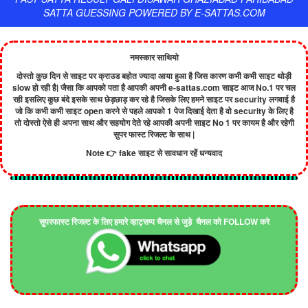
SATTA GUESSING POWERED BY E-SATTAS.COM
नमस्कार साथियो
दोस्तो कुछ दिन से साइट पर क्राउड बहोत ज्यादा आया हुआ है जिस कारण कभी कभी साइट थोड़ी
slow हो रही है| जैसा कि आपको पता है आपकी अपनी e-sattas.com साइट आज No.1 पर चल
रही इसलिए कुछ बंदे इसके साथ छेड़छाड़ कर रहे है जिसके लिए हमने साइट पर security लगवाई है
जो कि कभी कभी साइट open करने से पहले आपको 1 पेज दिखाई देता है वो security के लिए है
तो दोस्तो ऐसे ही अपना साथ और सहयोग देते रहे आपकी अपनी साइट No 1 पर कायम है और रहेगी
सुपर फास्ट रिजल्ट के साथ |
Note 👉 fake साइट से सावधान रहें धन्यवाद
सुपरफास्ट रिजल्ट के लिए हमारे व्हाट्सप्प चैनल से जुड़े चैनल को FOLLOW करे